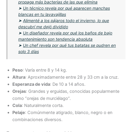
propaga más bacterias de las que elimina
➤
Un técnico revela por qué aparecen manchas
blancas en tu lavavajillas
➤
Alimenté a los pájaros todo el invierno, lo que
descubrí me dejó dividido
➤
Un diseñador revela por qué los baños de bajo
mantenimiento son tendencia absoluta
➤
Un chef revela por qué tus batatas se pudren en
solo 3 días
Peso
: Varía entre 8 y 14 kg.
Altura
: Aproximadamente entre 28 y 33 cm a la cruz.
Esperanza de vida
: De 10 a 14 años.
Orejas
: Grandes y erguidas, conocidas popularmente
como “orejas de murciélago”.
Cola
: Naturalmente corta.
Pelaje
: Comúnmente atigrado, blanco, negro o en
combinaciones diversos.