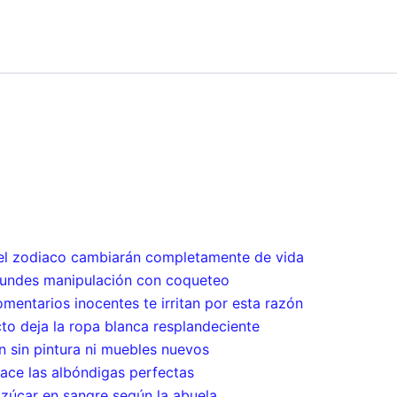
del zodiaco cambiarán completamente de vida
fundes manipulación con coqueteo
omentarios inocentes te irritan por esta razón
cto deja la ropa blanca resplandeciente
n sin pintura ni muebles nuevos
 hace las albóndigas perfectas
azúcar en sangre según la abuela