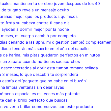
ituales mantienen tu cerebro joven después de los 40
 de tu gato revela un mensaje oculto
a arañas mejor que los productos químicos
ato frota su cabeza contra ti cada día
te ayudan a dormir mejor por la noche
3 meses, mi cuerpo cambió por completo
 días cenando a las 8pm, mi digestión cambió completamen
zodiaco tendrán más suerte en el año del caballo
 de harina, mis pitas quedaron perfectos en minutos
on un zapato cuando no tienes sacacorchos
 desconcertados al abrir esta tumba romana sellada
e 3 meses, lo que descubrí te sorprenderá
a estafa del ‘paquete que no cabe en el buzón’
na limpia ventanas sin dejar rayas
enómeno espacial es mil veces más potente
 te dan el brillo perfecto que buscas
en volver a brillar como nuevos con este producto