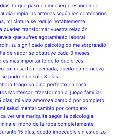
ías, lo que pasó en mi cuerpo es increíble
l día limpia las arterias según los centenarios
s, mi cintura se redujo notablemente
ja pueden transformar vuestra relación
 revela que sufres agotamiento laboral
rdín, su significado psicológico me sorprendió
cha de vapor se obstruye cada 3 meses
to es más importante de lo que crees
nco en mi sartén quemada, quedó como nueva
 se pudren en solo 3 días
 ahora tengo un pino perfecto en casa
es Montessori transforman el juego familiar
15 días, mi vida amorosa cambió por completo
, mi salud mental cambió por completo
fica ver una mariquita según la psicología
 elimina el moho de la ropa completamente
durante 15 días, quedó impecable sin esfuerzo