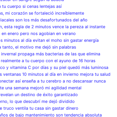
 tu cuerpo si cenas lentejas así
s, mi corazón se fortaleció increíblemente
odiacales son los más desafortunados del año
n, esta regla de 2 minutos vence la pereza al instante
n en enero pero nos agobian en verano
os minutos al día evitan el moho sin gastar energía
 tanto, el motivo me dejó sin palabras
co invernal propaga más bacterias de las que elimina
a realmente a tu cuerpo con el ayuno de 16 horas
co y vitamina C por días y su piel quedó más luminosa
s ventanas 10 minutos al día en invierno mejora tu salud
nectar así enseña a tu cerebro a no descansar nunca
nte una semana mejoró mi agilidad mental
 revelan un destino de éxito garantizado
erno, lo que descubrí me dejó dividido
e truco ventila tu casa sin gastar dinero
años de bajo mantenimiento son tendencia absoluta