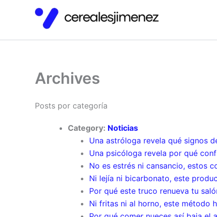
Ir
al
contenido
Archives
Posts por categoría
Category:
Noticias
Una astróloga revela qué signos 
Una psicóloga revela por qué con
No es estrés ni cansancio, estos c
Ni lejía ni bicarbonato, este produ
Por qué este truco renueva tu saló
Ni fritas ni al horno, este método
Por qué comer nueces así baja el 