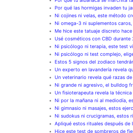
Por qué tu albahaca se marchita t
Por qué las hormigas invaden tu ja
Ni cojines ni velas, este método c
Ni omega-3 ni suplementos caros, e
Me hice este tatuaje discreto hace
Usé cosméticos con CBD durante 2
Ni psicólogo ni terapia, este test
Ni psicólogo ni test complejo, eli
Estos 5 signos del zodiaco tendrá
Un experto en lavandería revela q
Un veterinario revela qué razas de
Ni grande ni agresivo, el bulldog 
Un fisioterapeuta revela la técnic
Ni por la mañana ni al mediodía, e
Ni gimnasio ni masajes, estos ejerc
Ni sudokus ni crucigramas, estos r
Apliqué estos rituales después de 
Hice este test de sombreros de fie