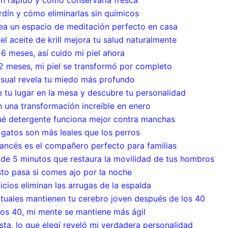
an rápido y cómo conservarla fresca
rdín y cómo eliminarlas sin químicos
rea un espacio de meditación perfecto en casa
l aceite de krill mejora tu salud naturalmente
 6 meses, así cuido mi piel ahora
 meses, mi piel se transformó por completo
 visual revela tu miedo más profundo
ge tu lugar en la mesa y descubre tu personalidad
n una transformación increíble en enero
ué detergente funciona mejor contra manchas
 gatos son más leales que los perros
francés es el compañero perfecto para familias
a de 5 minutos que restaura la movilidad de tus hombros
sto pasa si comes ajo por la noche
icios eliminan las arrugas de la espalda
ituales mantienen tu cerebro joven después de los 40
los 40, mi mente se mantiene más ágil
sta, lo que elegí reveló mi verdadera personalidad