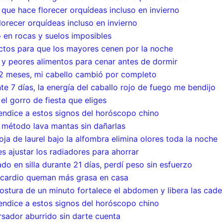
 que hace florecer orquídeas incluso en invierno
orecer orquídeas incluso en invierno
o en rocas y suelos imposibles
ctos para que los mayores cenen por la noche
s y peores alimentos para cenar antes de dormir
 2 meses, mi cabello cambió por completo
e 7 días, la energía del caballo rojo de fuego me bendijo
el gorro de fiesta que eliges
bendice a estos signos del horóscopo chino
te método lava mantas sin dañarlas
oja de laurel bajo la alfombra elimina olores toda la noche
es ajustar los radiadores para ahorrar
do en silla durante 21 días, perdí peso sin esfuerzo
ios cardio queman más grasa en casa
ostura de un minuto fortalece el abdomen y libera las cade
bendice a estos signos del horóscopo chino
rsador aburrido sin darte cuenta