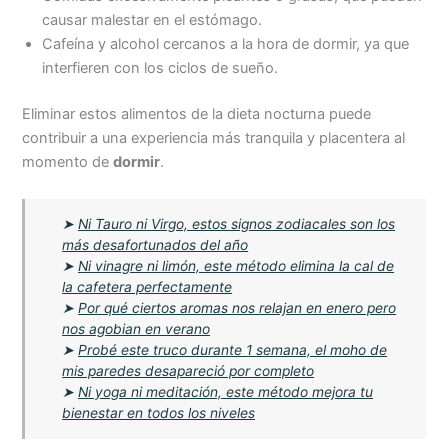
causar malestar en el estómago.
Cafeína y alcohol cercanos a la hora de dormir, ya que
interfieren con los ciclos de sueño.
Eliminar estos alimentos de la dieta nocturna puede
contribuir a una experiencia más tranquila y placentera al
momento de
dormir
.
➤
Ni Tauro ni Virgo, estos signos zodiacales son los
más desafortunados del año
➤
Ni vinagre ni limón, este método elimina la cal de
la cafetera perfectamente
➤
Por qué ciertos aromas nos relajan en enero pero
nos agobian en verano
➤
Probé este truco durante 1 semana, el moho de
mis paredes desapareció por completo
➤
Ni yoga ni meditación, este método mejora tu
bienestar en todos los niveles