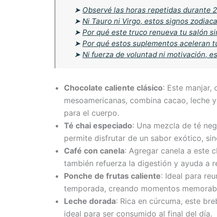
➤
Observé las horas repetidas durante 21
➤
Ni Tauro ni Virgo, estos signos zodia
➤
Por qué este truco renueva tu salón s
➤
Por qué estos suplementos aceleran t
➤
Ni fuerza de voluntad ni motivación, e
Chocolate caliente clásico
: Este manjar, 
mesoamericanas, combina cacao, leche y
para el cuerpo.
Té chai especiado
: Una mezcla de té neg
permite disfrutar de un sabor exótico, s
Café con canela
: Agregar canela a este 
también refuerza la digestión y ayuda a r
Ponche de frutas caliente
: Ideal para re
temporada, creando momentos memorable
Leche dorada
: Rica en cúrcuma, este bre
ideal para ser consumido al final del día.