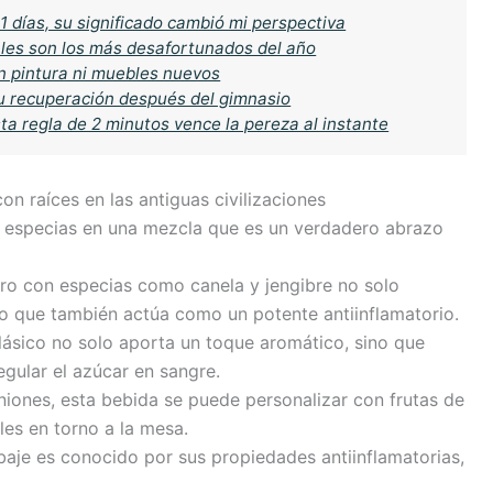
 días, su significado cambió mi perspectiva
cales son los más desafortunados del año
in pintura ni muebles nuevos
u recuperación después del gimnasio
sta regla de 2 minutos vence la pereza al instante
con raíces en las antiguas civilizaciones
 especias en una mezcla que es un verdadero abrazo
ro con especias como canela y jengibre no solo
ino que también actúa como un potente antiinflamatorio.
clásico no solo aporta un toque aromático, sino que
egular el azúcar en sangre.
uniones, esta bebida se puede personalizar con frutas de
s en torno a la mesa.
baje es conocido por sus propiedades antiinflamatorias,