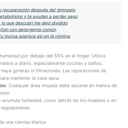
u recuperación después del gimnasio
metabolismo y te ayudan a perder peso
, lo que descubrí me dejó dividido
uitan con detergente común
u mutua aparece así en la nómina
e humedad por debajo del 55% en el hogar. Utiliza
medos a diario, especialmente cocinas y baños.
haya goteras ni filtraciones. Las reparaciones de
 para mantener la casa seca.
das
: Cualquier área mojada debe secarse en menos de
moho.
se acumula humedad, como detrás de los muebles o en
 regularmente.
de una camisa blanca